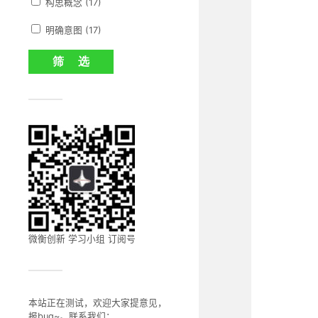
构思概念 (17)
明确意图 (17)
微衡创新 学习小组 订阅号
本站正在测试，欢迎大家提意见，
报bug~。联系我们：